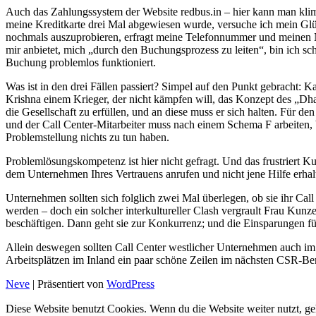
Auch das Zahlungssystem der Website redbus.in – hier kann man klim
meine Kreditkarte drei Mal abgewiesen wurde, versuche ich mein Glü
nochmals auszuprobieren, erfragt meine Telefonnummer und meinen N
mir anbietet, mich „durch den Buchungsprozess zu leiten“, bin ich 
Buchung problemlos funktioniert.
Was ist in den drei Fällen passiert? Simpel auf den Punkt gebracht: 
Krishna einem Krieger, der nicht kämpfen will, das Konzept des „Dh
die Gesellschaft zu erfüllen, und an diese muss er sich halten. Für den
und der Call Center-Mitarbeiter muss nach einem Schema F arbeiten, b
Problemstellung nichts zu tun haben.
Problemlösungskompetenz ist hier nicht gefragt. Und das frustriert Ku
dem Unternehmen Ihres Vertrauens anrufen und nicht jene Hilfe erhalte
Unternehmen sollten sich folglich zwei Mal überlegen, ob sie ihr Cal
werden – doch ein solcher interkultureller Clash vergrault Frau Kun
beschäftigen. Dann geht sie zur Konkurrenz; und die Einsparungen f
Allein deswegen sollten Call Center westlicher Unternehmen auch im
Arbeitsplätzen im Inland ein paar schöne Zeilen im nächsten CSR-Be
Neve
| Präsentiert von
WordPress
Diese Website benutzt Cookies. Wenn du die Website weiter nutzt, ge