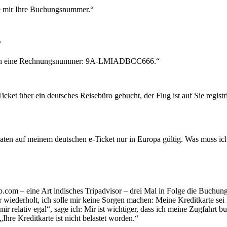
ie mir Ihre Buchungsnummer.“
“
ht noch eine Rechnungsnummer: 9A-LMIADBCC666.“
cket über ein deutsches Reisebüro gebucht, der Flug ist auf Sie registri
aten auf meinem deutschen e-Ticket nur in Europa gültig. Was muss ic
rip.com – eine Art indisches Tripadvisor – drei Mal in Folge die Buchung
ir wiederholt, ich solle mir keine Sorgen machen: Meine Kreditkarte sei
ir relativ egal“, sage ich: Mir ist wichtiger, dass ich meine Zugfahrt b
hre Kreditkarte ist nicht belastet worden.“