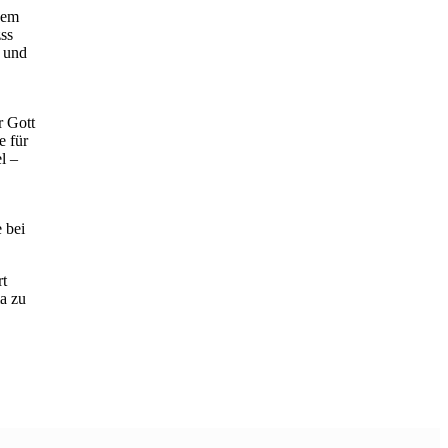
dem
ss
t und
r Gott
e für
l –
 bei
rt
ma zu