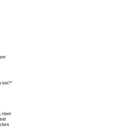
ert
h tun?“
 einer
 mit
uchen