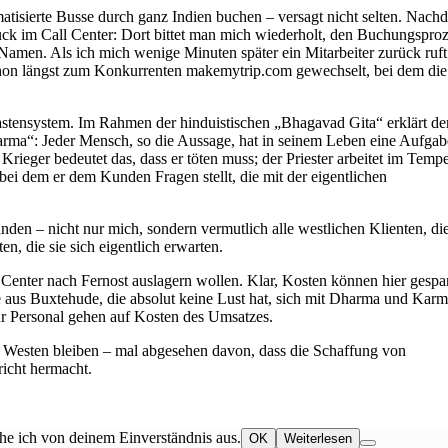
atisierte Busse durch ganz Indien buchen – versagt nicht selten. Nach
ck im Call Center: Dort bittet man mich wiederholt, den Buchungsproz
amen. Als ich mich wenige Minuten später ein Mitarbeiter zurück ruf
schon längst zum Konkurrenten makemytrip.com gewechselt, bei dem die
Kastensystem. Im Rahmen der hinduistischen „Bhagavad Gita“ erklärt de
arma“: Jeder Mensch, so die Aussage, hat in seinem Leben eine Aufgab
 Krieger bedeutet das, dass er töten muss; der Priester arbeitet im Tempe
ei dem er dem Kunden Fragen stellt, die mit der eigentlichen
nden – nicht nur mich, sondern vermutlich alle westlichen Klienten, die
n, die sie sich eigentlich erwarten.
l Center nach Fernost auslagern wollen. Klar, Kosten können hier gespa
ze aus Buxtehude, die absolut keine Lust hat, sich mit Dharma und Kar
ür Personal gehen auf Kosten des Umsatzes.
 Westen bleiben – mal abgesehen davon, dass die Schaffung von
richt hermacht.
he ich von deinem Einverständnis aus.
OK
Weiterlesen