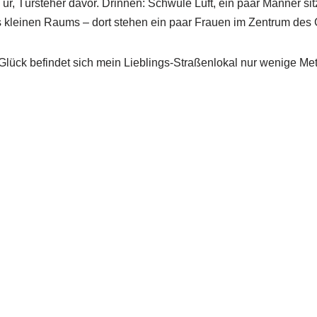
ür, Türsteher davor. Drinnen: Schwüle Luft, ein paar Männer 
es kleinen Raums – dort stehen ein paar Frauen im Zentrum de
ück befindet sich mein Lieblings-Straßenlokal nur wenige Mete