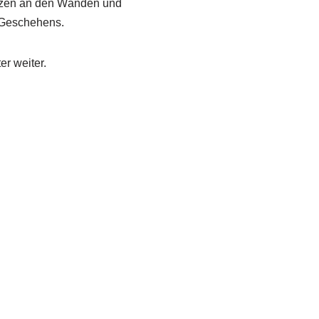
sitzen an den Wänden und
s Geschehens.
r weiter.