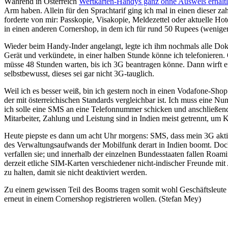
Während in Österreich
Wertkarten-Handys ganz ohne Ausweis erhältl
Arm haben. Allein für den Sprachtarif ging ich mal in einen dieser 
forderte von mir: Passkopie, Visakopie, Meldezettel oder aktuelle Hotel
in einen anderen Cornershop, in dem ich für rund 50 Rupees (weniger 
Wieder beim Handy-Inder angelangt, legte ich ihm nochmals alle Doku
Gerät und verkündete, in einer halben Stunde könne ich telefonieren.
müsse 48 Stunden warten, bis ich 3G beantragen könne. Dann wirft 
selbstbewusst, dieses sei gar nicht 3G-tauglich.
Weil ich es besser weiß, bin ich gestern noch in einen Vodafone-Shop 
der mit österreichischen Standards vergleichbar ist. Ich muss eine Num
ich solle eine SMS an eine Telefonnummer schicken und anschließend
Mitarbeiter, Zahlung und Leistung sind in Indien meist getrennt, um 
Heute piepste es dann um acht Uhr morgens: SMS, dass mein 3G aktivie
des Verwaltungsaufwands der Mobilfunk derart in Indien boomt. Doch 
verfallen sie; und innerhalb der einzelnen Bundesstaaten fallen Roa
derzeit etliche SIM-Karten verschiedener nicht-indischer Freunde mi
zu halten, damit sie nicht deaktiviert werden.
Zu einem gewissen Teil des Booms tragen somit wohl Geschäftsleute be
erneut in einem Cornershop registrieren wollen. (Stefan Mey)