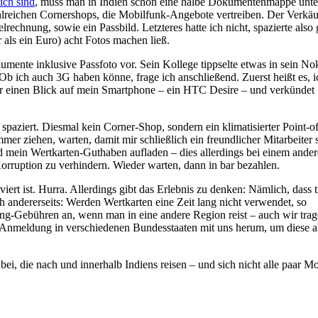
ich sind
, muss man in Indien schon eine halbe Dokumentenmappe unt
zahlreichen Cornershops, die Mobilfunk-Angebote vertreiben. Der Verkäu
rechnung, sowie ein Passbild. Letzteres hatte ich nicht, spazierte also 
als ein Euro) acht Fotos machen ließ.
mente inklusive Passfoto vor. Sein Kollege tippselte etwas in sein No
 Ob ich auch 3G haben könne, frage ich anschließend. Zuerst heißt es, i
er einen Blick auf mein Smartphone – ein HTC Desire – und verkündet
spaziert. Diesmal kein Corner-Shop, sondern ein klimatisierter Point-of
mer ziehen, warten, damit mir schließlich ein freundlicher Mitarbeiter s
 mein Wertkarten-Guthaben aufladen – dies allerdings bei einem ande
Korruption zu verhindern. Wieder warten, dann in bar bezahlen.
rt ist. Hurra. Allerdings gibt das Erlebnis zu denken: Nämlich, dass t
andererseits: Werden Wertkarten eine Zeit lang nicht verwendet, so
ming-Gebühren an, wenn man in eine andere Region reist – auch wir tra
t Anmeldung in verschiedenen Bundesstaaten mit uns herum, um diese a
i, die nach und innerhalb Indiens reisen – und sich nicht alle paar M