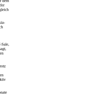
er dem
fer
gleich
kia-
ch
-Sale,
agt,
ren
rotz
gen
ktiv
onate