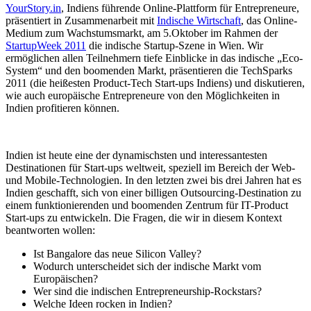
YourStory.in
, Indiens führende Online-Plattform für Entrepreneure,
präsentiert in Zusammenarbeit mit
Indische Wirtschaft
, das Online-
Medium zum Wachstumsmarkt, am 5.Oktober im Rahmen der
StartupWeek 2011
die indische Startup-Szene in Wien. Wir
ermöglichen allen Teilnehmern tiefe Einblicke in das indische „Eco-
System“ und den boomenden Markt, präsentieren die TechSparks
2011 (die heißesten Product-Tech Start-ups Indiens) und diskutieren,
wie auch europäische Entrepreneure von den Möglichkeiten in
Indien profitieren können.
Indien ist heute eine der dynamischsten und interessantesten
Destinationen für Start-ups weltweit, speziell im Bereich der Web-
und Mobile-Technologien. In den letzten zwei bis drei Jahren hat es
Indien geschafft, sich von einer billigen Outsourcing-Destination zu
einem funktionierenden und boomenden Zentrum für IT-Product
Start-ups zu entwickeln. Die Fragen, die wir in diesem Kontext
beantworten wollen:
Ist Bangalore das neue Silicon Valley?
Wodurch unterscheidet sich der indische Markt vom
Europäischen?
Wer sind die indischen Entrepreneurship-Rockstars?
Welche Ideen rocken in Indien?