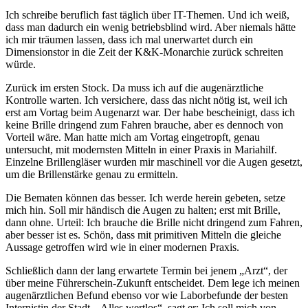
Ich schreibe beruflich fast täglich über IT-Themen. Und ich weiß,
dass man dadurch ein wenig betriebsblind wird. Aber niemals hätte
ich mir träumen lassen, dass ich mal unerwartet durch ein
Dimensionstor in die Zeit der K&K-Monarchie zurück schreiten
würde.
Zurück im ersten Stock. Da muss ich auf die augenärztliche
Kontrolle warten. Ich versichere, dass das nicht nötig ist, weil ich
erst am Vortag beim Augenarzt war. Der habe bescheinigt, dass ich
keine Brille dringend zum Fahren brauche, aber es dennoch von
Vorteil wäre. Man hatte mich am Vortag eingetropft, genau
untersucht, mit modernsten Mitteln in einer Praxis in Mariahilf.
Einzelne Brillengläser wurden mir maschinell vor die Augen gesetzt,
um die Brillenstärke genau zu ermitteln.
Die Bematen können das besser. Ich werde herein gebeten, setze
mich hin. Soll mir händisch die Augen zu halten; erst mit Brille,
dann ohne. Urteil: Ich brauche die Brille nicht dringend zum Fahren,
aber besser ist es. Schön, dass mit primitiven Mitteln die gleiche
Aussage getroffen wird wie in einer modernen Praxis.
Schließlich dann der lang erwartete Termin bei jenem „Arzt“, der
über meine Führerschein-Zukunft entscheidet. Dem lege ich meinen
augenärztlichen Befund ebenso vor wie Laborbefunde der besten
Internistin der Stadt. „Alles wertlos“, sagt er: Ich soll mich von