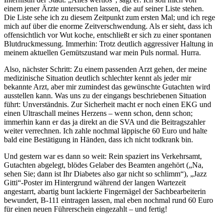
einem jener Ärzte untersuchen lassen, die auf seiner Liste stehen.
Die Liste sehe ich zu diesem Zeitpunkt zum ersten Mal; und ich rege
mich auf über die enorme Zeitverschwendung. Als er sieht, dass ich
offensichtlich vor Wut koche, entschließt er sich zu einer spontanen
Blutdruckmessung. Immerhin: Trotz deutlich aggressiver Haltung in
meinem aktuellen Gemütszustand war mein Puls normal. Hurra.
Also, nächster Schritt: Zu einem passenden Arzt gehen, der meine
medizinische Situation deutlich schlechter kennt als jeder mir
bekannte Arzt, aber mir zumindest das gewünschte Gutachten wird
ausstellen kann. Was uns zu der eingangs beschriebenen Situation
führt: Unverständnis. Zur Sicherheit macht er noch einen EKG und
einen Ultraschall meines Herzens – wenn schon, denn schon;
immerhin kann er das ja direkt an die SVA und die Beitragszahler
weiter verrechnen. Ich zahle nochmal läppische 60 Euro und halte
bald eine Bestätigung in Händen, dass ich nicht todkrank bin.
Und gestern war es dann so weit: Rein spaziert ins Verkehrsamt,
Gutachten abgelegt, blödes Gelaber des Beamten angehört („Na,
sehen Sie; dann ist Ihr Diabetes also gar nicht so schlimm“), „Jazz
Gitti“-Poster im Hintergrund während der langen Wartezeit
angestarrt, abartig bunt lackierte Fingernägel der Sachbearbeiterin
bewundert, B-111 eintragen lassen, mal eben nochmal rund 60 Euro
für einen neuen Führerschein eingezahlt – und fertig!