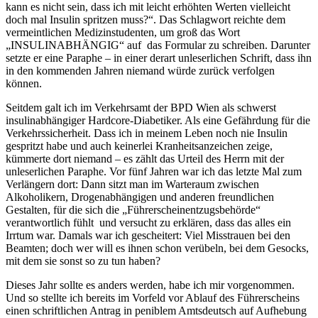
kann es nicht sein, dass ich mit leicht erhöhten Werten vielleicht
doch mal Insulin spritzen muss?“. Das Schlagwort reichte dem
vermeintlichen Medizinstudenten, um groß das Wort
„INSULINABHÄNGIG“ auf das Formular zu schreiben. Darunter
setzte er eine Paraphe – in einer derart unleserlichen Schrift, dass ihn
in den kommenden Jahren niemand würde zurück verfolgen
können.
Seitdem galt ich im Verkehrsamt der BPD Wien als schwerst
insulinabhängiger Hardcore-Diabetiker. Als eine Gefährdung für die
Verkehrssicherheit. Dass ich in meinem Leben noch nie Insulin
gespritzt habe und auch keinerlei Kranheitsanzeichen zeige,
kümmerte dort niemand – es zählt das Urteil des Herrn mit der
unleserlichen Paraphe. Vor fünf Jahren war ich das letzte Mal zum
Verlängern dort: Dann sitzt man im Warteraum zwischen
Alkoholikern, Drogenabhängigen und anderen freundlichen
Gestalten, für die sich die „Führerscheinentzugsbehörde“
verantwortlich fühlt und versucht zu erklären, dass das alles ein
Irrtum war. Damals war ich gescheitert: Viel Misstrauen bei den
Beamten; doch wer will es ihnen schon verübeln, bei dem Gesocks,
mit dem sie sonst so zu tun haben?
Dieses Jahr sollte es anders werden, habe ich mir vorgenommen.
Und so stellte ich bereits im Vorfeld vor Ablauf des Führerscheins
einen schriftlichen Antrag in peniblem Amtsdeutsch auf Aufhebung