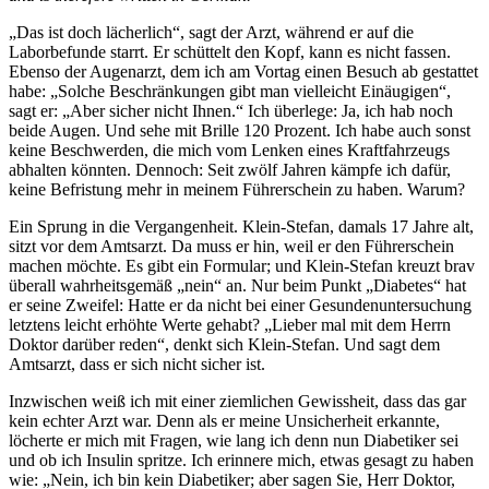
„Das ist doch lächerlich“, sagt der Arzt, während er auf die
Laborbefunde starrt. Er schüttelt den Kopf, kann es nicht fassen.
Ebenso der Augenarzt, dem ich am Vortag einen Besuch ab gestattet
habe: „Solche Beschränkungen gibt man vielleicht Einäugigen“,
sagt er: „Aber sicher nicht Ihnen.“ Ich überlege: Ja, ich hab noch
beide Augen. Und sehe mit Brille 120 Prozent. Ich habe auch sonst
keine Beschwerden, die mich vom Lenken eines Kraftfahrzeugs
abhalten könnten. Dennoch: Seit zwölf Jahren kämpfe ich dafür,
keine Befristung mehr in meinem Führerschein zu haben. Warum?
Ein Sprung in die Vergangenheit. Klein-Stefan, damals 17 Jahre alt,
sitzt vor dem Amtsarzt. Da muss er hin, weil er den Führerschein
machen möchte. Es gibt ein Formular; und Klein-Stefan kreuzt brav
überall wahrheitsgemäß „nein“ an. Nur beim Punkt „Diabetes“ hat
er seine Zweifel: Hatte er da nicht bei einer Gesundenuntersuchung
letztens leicht erhöhte Werte gehabt? „Lieber mal mit dem Herrn
Doktor darüber reden“, denkt sich Klein-Stefan. Und sagt dem
Amtsarzt, dass er sich nicht sicher ist.
Inzwischen weiß ich mit einer ziemlichen Gewissheit, dass das gar
kein echter Arzt war. Denn als er meine Unsicherheit erkannte,
löcherte er mich mit Fragen, wie lang ich denn nun Diabetiker sei
und ob ich Insulin spritze. Ich erinnere mich, etwas gesagt zu haben
wie: „Nein, ich bin kein Diabetiker; aber sagen Sie, Herr Doktor,