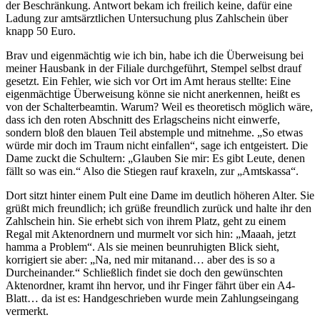
der Beschränkung. Antwort bekam ich freilich keine, dafür eine
Ladung zur amtsärztlichen Untersuchung plus Zahlschein über
knapp 50 Euro.
Brav und eigenmächtig wie ich bin, habe ich die Überweisung bei
meiner Hausbank in der Filiale durchgeführt, Stempel selbst drauf
gesetzt. Ein Fehler, wie sich vor Ort im Amt heraus stellte: Eine
eigenmächtige Überweisung könne sie nicht anerkennen, heißt es
von der Schalterbeamtin. Warum? Weil es theoretisch möglich wäre,
dass ich den roten Abschnitt des Erlagscheins nicht einwerfe,
sondern bloß den blauen Teil abstemple und mitnehme. „So etwas
würde mir doch im Traum nicht einfallen“, sage ich entgeistert. Die
Dame zuckt die Schultern: „Glauben Sie mir: Es gibt Leute, denen
fällt so was ein.“ Also die Stiegen rauf kraxeln, zur „Amtskassa“.
Dort sitzt hinter einem Pult eine Dame im deutlich höheren Alter. Sie
grüßt mich freundlich; ich grüße freundlich zurück und halte ihr den
Zahlschein hin. Sie erhebt sich von ihrem Platz, geht zu einem
Regal mit Aktenordnern und murmelt vor sich hin: „Maaah, jetzt
hamma a Problem“. Als sie meinen beunruhigten Blick sieht,
korrigiert sie aber: „Na, ned mir mitanand… aber des is so a
Durcheinander.“ Schließlich findet sie doch den gewünschten
Aktenordner, kramt ihn hervor, und ihr Finger fährt über ein A4-
Blatt… da ist es: Handgeschrieben wurde mein Zahlungseingang
vermerkt.