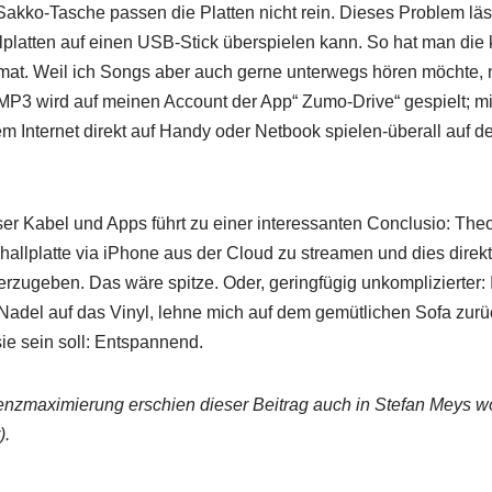
 Sakko-Tasche passen die Platten nicht rein. Dieses Problem läs
llplatten auf einen USB-Stick überspielen kann. So hat man di
at. Weil ich Songs aber auch gerne unterwegs hören möchte, n
3 wird auf meinen Account der App“ Zumo-Drive“ gespielt; mit
 Internet direkt auf Handy oder Netbook spielen-überall auf d
ser Kabel und Apps führt zu einer interessanten Conclusio: The
hallplatte via iPhone aus der Cloud zu streamen und dies direkt 
zugeben. Das wäre spitze. Oder, geringfügig unkomplizierter: 
 Nadel auf das Vinyl, lehne mich auf dem gemütlichen Sofa zur
ie sein soll: Entspannend.
ienzmaximierung erschien dieser Beitrag auch in Stefan Meys 
).