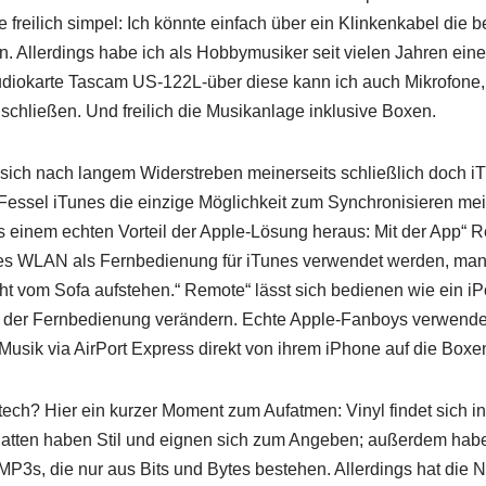
 freilich simpel: Ich könnte einfach über ein Klinkenkabel die 
. Allerdings habe ich als Hobbymusiker seit vielen Jahren eine
udiokarte Tascam US-122L-über diese kann ich auch Mikrofone, 
chließen. Und freilich die Musikanlage inklusive Boxen.
 sich nach langem Widerstreben meinerseits schließlich doch i
-Fessel iTunes die einzige Möglichkeit zum Synchronisieren m
s einem echten Vorteil der Apple-Lösung heraus: Mit der App“ 
des WLAN als Fernbedienung für iTunes verwendet werden, ma
t vom Sofa aufstehen.“ Remote“ lässt sich bedienen wie ein iP
mit der Fernbedienung verändern. Echte Apple-Fanboys verwend
usik via AirPort Express direkt von ihrem iPhone auf die Boxe
htech? Hier ein kurzer Moment zum Aufatmen: Vinyl findet sich i
platten haben Stil und eignen sich zum Angeben; außerdem habe
 MP3s, die nur aus Bits und Bytes bestehen. Allerdings hat die 