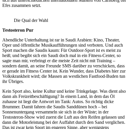
sich aus unterschiedlichen internationalen Marken von Carlsberg bis
Efes zusammen setzt.
Die Qual der Wahl
Testosteron Pur
Abendliche Unterhaltung ist rar in Saudi Arabien: Kino, Theater,
Oper und öffentliche Musikaufführungen sind verboten. Und auch
Sport machen die Saudis kaum: Für Outdoor-Sport ist es meist zu
heiß; und begibt sich ein Saudi doch mal in ein Fitness-Center, so
sagte man mir, verbringt er die meiste Zeit nicht mit Training –
sondern damit, an seine Freunde SMS darüber zu verschicken, dass
er gerade im Fitness Center ist. Kein Wunder, dass Diabetes hier zur
Volkskrankheit wird; die Massen an westlichen Fastfood-Buden tun
ihr Übriges.
Kein Sport also, keine Kultur und keine Trinkgelage. Was dient also
dann als Freizeitbeschäftigung? In einem Land, in dem das Öl
zuhause ist liegt die Antwort im Tank: Autos. So richtig dicke
Brummer. Damit fahren die Saudis Sanddünen hoch – bei
Sonnenuntergang versammeln sie sich in der Wüste; in der
Testosteron-Show wird zuerst die Luft aus den Reifen gelassen und
dann die Motorleistung bei der Auffahrt durch den Sand verglichen.
Das ist zwar kein Sport im engeren Sinne, aber wenigstens