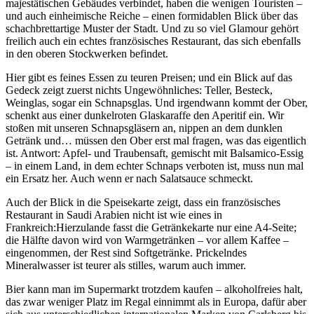
majestätischen Gebäudes verbindet, haben die wenigen Touristen –
und auch einheimische Reiche – einen formidablen Blick über das
schachbrettartige Muster der Stadt. Und zu so viel Glamour gehört
freilich auch ein echtes französisches Restaurant, das sich ebenfalls
in den oberen Stockwerken befindet.
Hier gibt es feines Essen zu teuren Preisen; und ein Blick auf das
Gedeck zeigt zuerst nichts Ungewöhnliches: Teller, Besteck,
Weinglas, sogar ein Schnapsglas. Und irgendwann kommt der Ober,
schenkt aus einer dunkelroten Glaskaraffe den Aperitif ein. Wir
stoßen mit unseren Schnapsgläsern an, nippen an dem dunklen
Getränk und… müssen den Ober erst mal fragen, was das eigentlich
ist. Antwort: Apfel- und Traubensaft, gemischt mit Balsamico-Essig
– in einem Land, in dem echter Schnaps verboten ist, muss nun mal
ein Ersatz her. Auch wenn er nach Salatsauce schmeckt.
Auch der Blick in die Speisekarte zeigt, dass ein französisches
Restaurant in Saudi Arabien nicht ist wie eines in
Frankreich:Hierzulande fasst die Getränkekarte nur eine A4-Seite;
die Hälfte davon wird von Warmgetränken – vor allem Kaffee –
eingenommen, der Rest sind Softgetränke. Prickelndes
Mineralwasser ist teurer als stilles, warum auch immer.
Bier kann man im Supermarkt trotzdem kaufen – alkoholfreies halt,
das zwar weniger Platz im Regal einnimmt als in Europa, dafür aber