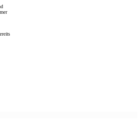
nd
mmer
ereits