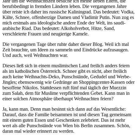
Jahr um die Weihnachtszeit besuche ich meine lieben Eltern, die
berufsbedingt in fremden Ländern leben. Die vergangenen Jahre
über reiste ich daher ins russische Kaliningrad. Das bedeutet: Vodka,
Kälte, Schnee, offenherzige Damen und Vladimir Putin. Nun zog es
mich erstmals ans ideologische andere Ende der Welt, ins saudi-
arabische Riad. Das bedeutet: Alkoholverbot, Hitze, Sand,
verschleierte Frauen und neugierige Kamele.
Die vergangenen Tage über ruhte daher dieser Blog. Weil ich mal
Zeit brauchte, um Ideen zu sammeln und Eindrücke aufzusaugen.
Und auch, weil Weihnachten war.
Dieses ließ sich in einem muslimischen Land freilich anders feiern
als im katholischen Österreich. Schnee gibt es nicht, aber freilich
auch keine Weihnachts-Deko, Punschstände, Gedudel und Werbe-
Jingles; ebensowenig wie Gedränge an Shoppingcenter-Kassen oder
besoffene Nikolos. Stattdessen ruft fünf mal täglich der Muezzin
zum Salah, dem für Muslime verpflichtenden Gebet. Kann man in
einer solchen Atmosphäre überhaupt Weihnachten feiern?
Ja, kann man. Denn man besinnt sich dann auf das Wesentliche:
Darauf, dass die Familie beisammen ist und diesen Tag gemeinsam
mit einem guten Essen und Geschenken zelebriert. Das ist mehr
wert als alle Punschstände von Wien bis Berlin zusammen. Schön,
daran mal wieder erinnert zu werden.