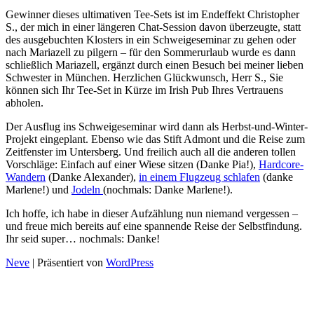
Gewinner dieses ultimativen Tee-Sets ist im Endeffekt Christopher
S., der mich in einer längeren Chat-Session davon überzeugte, statt
des ausgebuchten Klosters in ein Schweigeseminar zu gehen oder
nach Mariazell zu pilgern – für den Sommerurlaub wurde es dann
schließlich Mariazell, ergänzt durch einen Besuch bei meiner lieben
Schwester in München. Herzlichen Glückwunsch, Herr S., Sie
können sich Ihr Tee-Set in Kürze im Irish Pub Ihres Vertrauens
abholen.
Der Ausflug ins Schweigeseminar wird dann als Herbst-und-Winter-
Projekt eingeplant. Ebenso wie das Stift Admont und die Reise zum
Zeitfenster im Untersberg. Und freilich auch all die anderen tollen
Vorschläge: Einfach auf einer Wiese sitzen (Danke Pia!),
Hardcore-
Wandern
(Danke Alexander),
in einem Flugzeug schlafen
(danke
Marlene!) und
Jodeln
(nochmals: Danke Marlene!).
Ich hoffe, ich habe in dieser Aufzählung nun niemand vergessen –
und freue mich bereits auf eine spannende Reise der Selbstfindung.
Ihr seid super… nochmals: Danke!
Neve
| Präsentiert von
WordPress