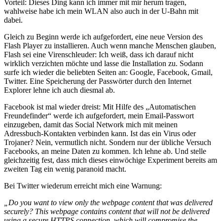
Vorteil: Dieses Ding kann ich immer mit mir herum tragen,
wahlweise habe ich mein WLAN also auch in der U-Bahn mit
dabei.
Gleich zu Beginn werde ich aufgefordert, eine neue Version des
Flash Player zu installieren. Auch wenn manche Menschen glauben,
Flash sei eine Virenschleuder: Ich weiß, dass ich darauf nicht
wirklich verzichten möchte und lasse die Installation zu. Sodann
surfe ich wieder die beliebten Seiten an: Google, Facebook, Gmail,
Twitter. Eine Speicherung der Passwörter durch den Internet
Explorer lehne ich auch diesmal ab.
Facebook ist mal wieder dreist: Mit Hilfe des „Automatischen
Freundefinder“ werde ich aufgefordert, mein Email-Passwort
einzugeben, damit das Social Network mich mit meinen
Adressbuch-Kontakten verbinden kann. Ist das ein Virus oder
Trojaner? Nein, vermutlich nicht. Sondern nur der übliche Versuch
Facebooks, an meine Daten zu kommen. Ich lehne ab. Und stelle
gleichzeitig fest, dass mich dieses einwöchige Experiment bereits am
zweiten Tag ein wenig paranoid macht.
Bei Twitter wiederum erreicht mich eine Warnung:
„Do you want to view only the webpage content that was delivered
securely? This webpage contains content that will not be delivered
using a secure HTTPS connection, which will compromise the