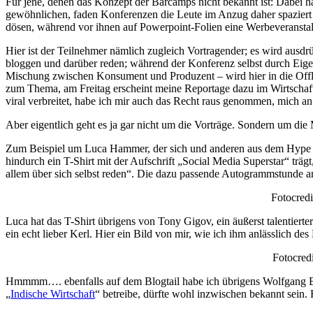
Für jene, denen das Konzept der Barcamps nicht bekannt ist: Dabei 
gewöhnlichen, faden Konferenzen die Leute im Anzug daher spazier
dösen, während vor ihnen auf Powerpoint-Folien eine Werbeveranstalt
Hier ist der Teilnehmer nämlich zugleich Vortragender; es wird ausdrü
bloggen und darüber reden; während der Konferenz selbst durch Eig
Mischung zwischen Konsument und Produzent – wird hier in die Offli
zum Thema, am Freitag erscheint meine Reportage dazu im Wirtscha
viral verbreitet, habe ich mir auch das Recht raus genommen, mich an
Aber eigentlich geht es ja gar nicht um die Vorträge. Sondern um di
Zum Beispiel um Luca Hammer, der sich und anderen aus dem Hype r
hindurch ein T-Shirt mit der Aufschrift „Social Media Superstar“ träg
allem über sich selbst reden“. Die dazu passende Autogrammstunde a
Fotocredi
Luca hat das T-Shirt übrigens von Tony Gigov, ein äußerst talentierter 
ein echt lieber Kerl. Hier ein Bild von mir, wie ich ihm anlässlich de
Fotocredi
Hmmmm…. ebenfalls auf dem Blogtail habe ich übrigens Wolfgang Be
„
Indische Wirtschaft
“ betreibe, dürfte wohl inzwischen bekannt sein.