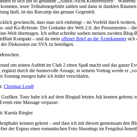
handelt es sich um so genannte „Adhoc-Nicht-Konferenzren“. Während 
t kommen, teure Teilnahmegebühr zahlen und dann in dunklen Räumen
ung läuft, ist das Barcamp das genaue Gegenteil.
cklich gewünscht, dass man sich einbringt – im Vorfeld durch twittern,
en- und Ko-Referate. Der Gedanke des Web 2.0, des Prosumenten – die
ne-Welt übertragen. Ich selbst schreibe soeben meinen zweiten Blog-B
ftsBlatt Kompakt – und da mein
offener Brief an die Ärztekammer
sich 
 der Diskussion zur SVA zu beteiligen.
e Menschen.
und um seinen Auftritt im Club 2 einen Spaß macht und das ganze Ev
t, ergänzt durch die humorvolle Ansage, in seinem Vortrag werde er „vo
m Sonntag morgen habe ich leider verschlafen.
t:
Christian Lendl
Grafiker. Tony habe ich auf dem Blogtail letzten Juli kennen gelernt; er
s Events eine Massage verpasse:
t: Karola Riegler
rgthaler kennen gelernt – und dass ich mit diesem gemeinsam den Bl
 Hier der Erguss eines romantischen Foto-Shootings im Fengshui-Innen