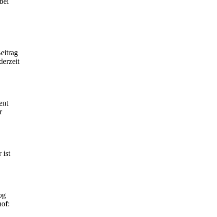
bei
eitrag
derzeit
ent
r
 ist
og
hof: