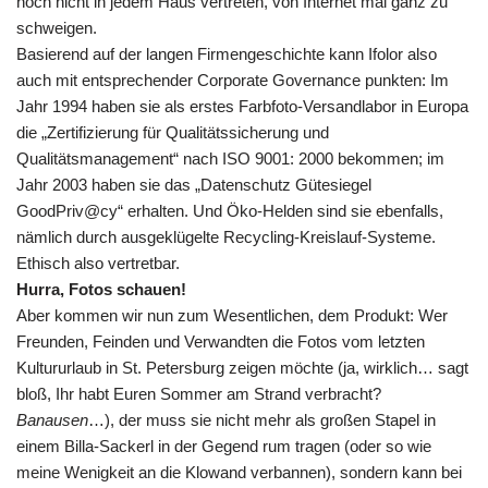
noch nicht in jedem Haus vertreten, von Internet mal ganz zu
schweigen.
Basierend auf der langen Firmengeschichte kann Ifolor also
auch mit entsprechender Corporate Governance punkten: Im
Jahr 1994 haben sie als erstes Farbfoto-Versandlabor in Europa
die „Zertifizierung für Qualitätssicherung und
Qualitätsmanagement“ nach ISO 9001: 2000 bekommen; im
Jahr 2003 haben sie das „Datenschutz Gütesiegel
GoodPriv@cy“ erhalten. Und Öko-Helden sind sie ebenfalls,
nämlich durch ausgeklügelte Recycling-Kreislauf-Systeme.
Ethisch also vertretbar.
Hurra, Fotos schauen!
Aber kommen wir nun zum Wesentlichen, dem Produkt: Wer
Freunden, Feinden und Verwandten die Fotos vom letzten
Kultururlaub in St. Petersburg zeigen möchte (ja, wirklich… sagt
bloß, Ihr habt Euren Sommer am Strand verbracht?
Banausen
…), der muss sie nicht mehr als großen Stapel in
einem Billa-Sackerl in der Gegend rum tragen (oder so wie
meine Wenigkeit an die Klowand verbannen), sondern kann bei