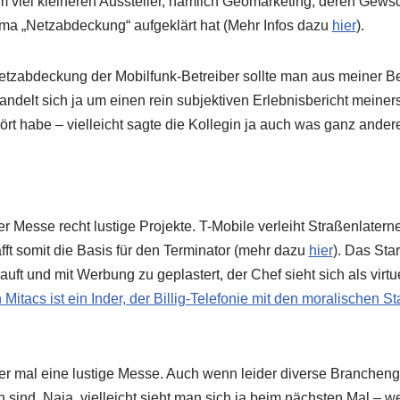
m viel kleineren Aussteller, nämlich Geomarketing, deren Gewsc
ema „Netzabdeckung“ aufgeklärt hat (Mehr Infos dazu
hier
).
etzabdeckung der Mobilfunk-Betreiber sollte man aus meiner B
 handelt sich ja um einen rein subjektiven Erlebnisbericht meine
ört habe – vielleicht sagte die Kollegin ja auch was ganz ander
r Messe recht lustige Projekte. T-Mobile verleiht Straßenlatern
t somit die Basis für den Terminator (mehr dazu
hier
). Das Sta
ft und mit Werbung zu geplastert, der Chef sieht sich als virtu
Mitacs ist ein Inder, der Billig-Telefonie mit den moralischen S
der mal eine lustige Messe. Auch wenn leider diverse Branchen
ind. Naja, vielleicht sieht man sich ja beim nächsten Mal – w