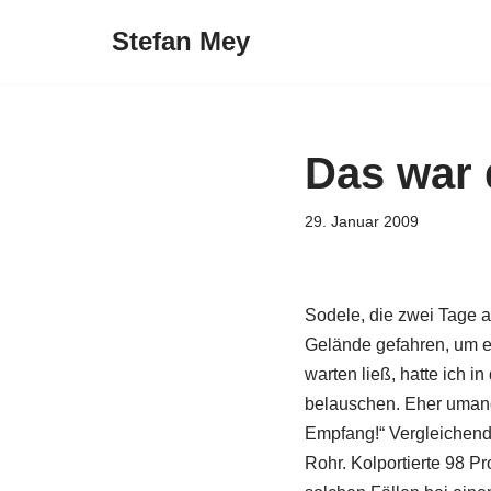
Stefan Mey
Zum
Inhalt
springen
Das war 
29. Januar 2009
Sodele, die zwei Tage a
Gelände gefahren, um e
warten ließ, hatte ich 
belauschen. Eher umang
Empfang!“ Vergleichende
Rohr. Kolportierte 98 P