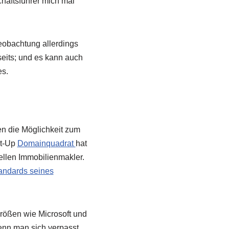
häftsführer mich mal
eobachtung allerdings
rseits; und es kann auch
es.
en die Möglichkeit zum
rt-Up
Domainquadrat
hat
ellen Immobilienmakler.
tandards seines
größen wie Microsoft und
enn man sich verpasst,