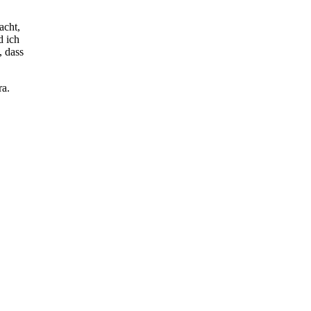
acht,
d ich
, dass
ra.