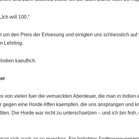
„Ich will 100.“
eit um den Preis der Erloesung und einigten uns schliesslich au
n Lehrling.
 Indien kaeuflich.
ger
es von vielen fuer die verrueckten Abenteuer, die man in Indien
gegen eine Horde Affen kaempfen, die uns ansprangen und krat
en. Die Horde war nicht zu unterschaetzen – und ich bin froh, d
man sich auch an so manches. Ein beliebtes Fortbewegungsmitt