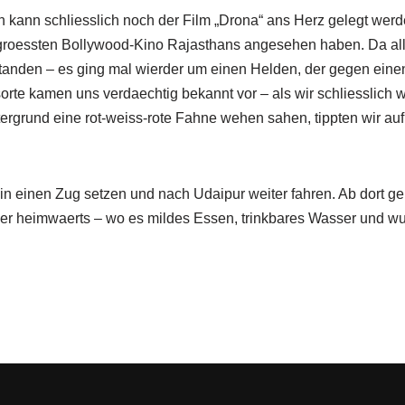
n kann schliesslich noch der Film „Drona“ ans Herz gelegt werd
 groessten Bollywood-Kino Rajasthans angesehen haben. Da all
rstanden – es ging mal wierder um einen Helden, der gegen ein
rte kamen uns verdaechtig bekannt vor – als wir schliesslich 
ergrund eine rot-weiss-rote Fahne wehen sahen, tippten wir au
n einen Zug setzen und nach Udaipur weiter fahren. Ab dort ge
r heimwaerts – wo es mildes Essen, trinkbares Wasser und wu