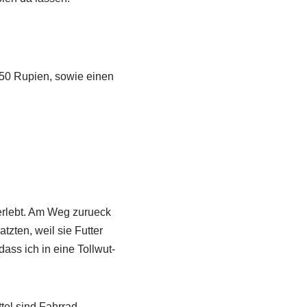
f 50 Rupien, sowie einen
 erlebt. Am Weg zurueck
zten, weil sie Futter
ass ich in eine Tollwut-
el sind Fahrrad-