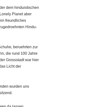
 der dem hinduistischen
Lonely Planet aber
ein freundliches
 zugedroehnten Hindu-
Schuhe, beruehrten zur
in, die rund 100 Jahre
der Grossstadt war hier
das Licht der
landen wurden uns
sitzend.
ien da lassen.