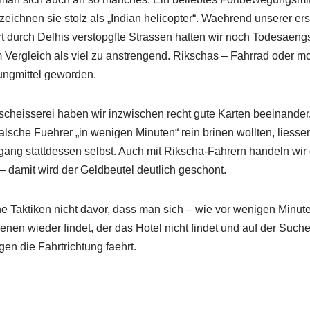
zeichnen sie stolz als „Indian helicopter“. Waehrend unserer er
rt durch Delhis verstopgfte Strassen hatten wir noch Todesaengs
Vergleich als viel zu anstrengend. Rikschas – Fahrrad oder mot
ngmittel geworden.
heisserei haben wir inzwischen recht gute Karten beeinander.
alsche Fuehrer „in wenigen Minuten“ rein brinen wollten, liessen
ang stattdessen selbst. Auch mit Rikscha-Fahrern handeln wir 
– damit wird der Geldbeutel deutlich geschont.
he Taktiken nicht davor, dass man sich – wie vor wenigen Minu
nen wieder findet, der das Hotel nicht findet und auf der Such
en die Fahrtrichtung faehrt.