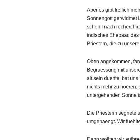
Aber es gibt freilich me
Sonnengott gerwidmet is
schenll nach recherchir
indisches Ehepaar, das
Priestern, die zu unser
Oben angekommen, fande
Begruessung mit unserer
alt sein duerfte, bat un
nichts mehr zu hoeren, s
untergehenden Sonne ta
Die Priesterin segnete 
umgehaengt. Wir fuehlten
Dann wollten wir aufbr