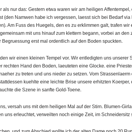
hr als nur das: Gestern etwa waren wir am heiligen Affentempel,
t (den Namwen habe ich vergessen, laesst sich bei Bedarf via 
en). Am Fuss des Huegels, den es zu erklimmen galt, trafen wir 
 gemeinsam mit uns hinauf zum klettern begann, vorbei an den
er Begruessung erst mal ordentlich auf den Boden spuckten.
n wir einen kleinen Tempel vor. Wir entledigten uns unserer 
 rechten Hand den Boden, laeuteten eine Glocke. eine Priester
s naeher zu treten und uns nieder zu setzen. Vom Strassenlaerm 
tattdessen kuehlte eine leichte Brise unsere erhitzten Koerper, 
uchte die Szene in sanfte Gold-Toene.
uns, versah uns mit dem heiligen Mal auf der Stirn. Blumen-Gir
 uns erleuchtet, verweilten noch einige Zeit, im Schneidersitz 
echen, und zum Abschied wollte ich der alten Dame noch 20 Rup