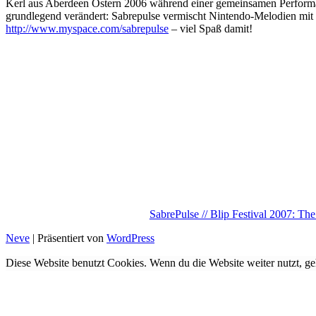
Kerl aus Aberdeen Ostern 2006 während einer gemeinsamen Performan
grundlegend verändert: Sabrepulse vermischt Nintendo-Melodien mit 
http://www.myspace.com/sabrepulse
– viel Spaß damit!
SabrePulse // Blip Festival 2007: Th
Neve
| Präsentiert von
WordPress
Diese Website benutzt Cookies. Wenn du die Website weiter nutzt, ge