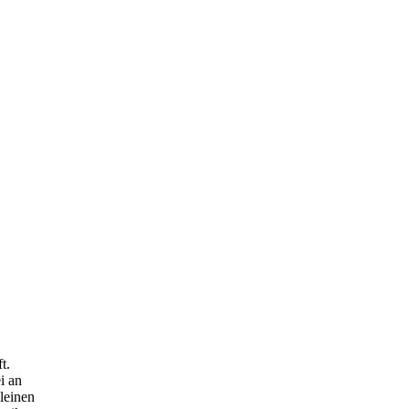
t.
i an
leinen