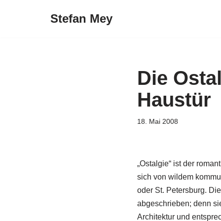
Stefan Mey
Zum
Inhalt
springen
Die Ostal
Haustür
18. Mai 2008
„Ostalgie“ ist der roma
sich von wildem kommun
oder St. Petersburg. Di
abgeschrieben; denn si
Architektur und entspre